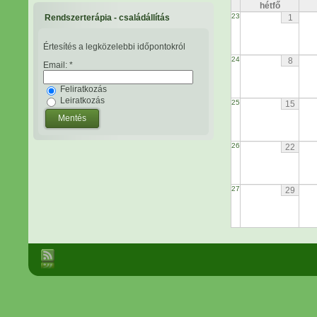
hétfő
23
Rendszerterápia - családállítás
1
Értesítés a legközelebbi időpontokról
24
8
Email:
*
Feliratkozás
Leiratkozás
25
15
26
22
27
29