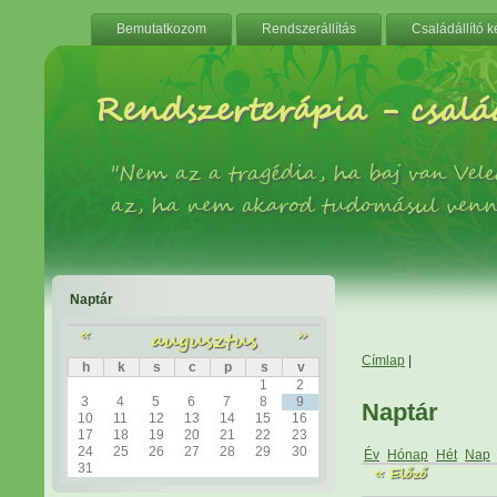
Bemutatkozom
Rendszerállítás
Családállító 
Rendszerterápia - család
"Nem az a tragédia, ha baj van Ve
az, ha nem akarod tudomásul venn
Naptár
«
augusztus
»
Címlap
|
h
k
s
c
p
s
v
1
2
3
4
5
6
7
8
9
Naptár
10
11
12
13
14
15
16
17
18
19
20
21
22
23
24
25
26
27
28
29
30
Év
Hónap
Hét
Nap
31
« Előző