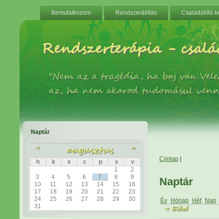
Bemutatkozom
Rendszerállítás
Családállító 
Rendszerterápia - család
"Nem az a tragédia, ha baj van Ve
az, ha nem akarod tudomásul venn
Naptár
«
augusztus
»
Címlap
|
h
k
s
c
p
s
v
1
2
3
4
5
6
7
8
9
Naptár
10
11
12
13
14
15
16
17
18
19
20
21
22
23
24
25
26
27
28
29
30
Év
Hónap
Hét
Nap
31
« Előző