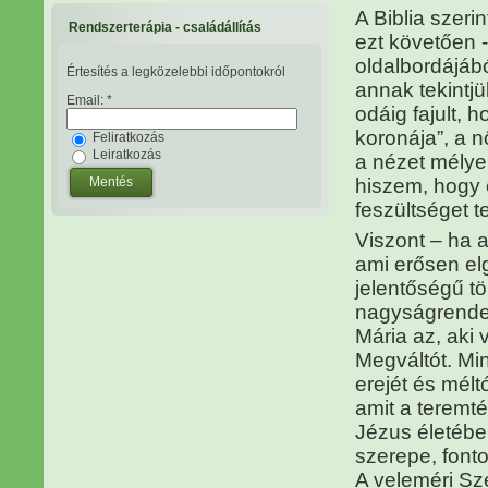
A Biblia szeri
Rendszerterápia - családállítás
ezt követően 
oldalbordájábó
Értesítés a legközelebbi időpontokról
annak tekintj
Email:
*
odáig fajult, 
koronája”, a 
Feliratkozás
Leiratkozás
a nézet mélyen
hiszem, hogy 
feszültséget 
Viszont – ha a
ami erősen el
jelentőségű t
nagyságrende
Mária az, aki 
Megváltót. Mi
erejét és mél
amit a teremté
Jézus életébe
szerepe, font
A veleméri S