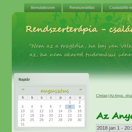
Bemutatkozom
Rendszerállítás
Családállító 
Rendszerterápia - család
"Nem az a tragédia, ha baj van Ve
az, ha nem akarod tudomásul venn
Naptár
«
augusztus
»
Címlap
|
Az Anya...rész
h
k
s
c
p
s
v
1
2
3
4
5
6
7
8
9
10
11
12
13
14
15
16
Az Anya.
17
18
19
20
21
22
23
24
25
26
27
28
29
30
31
2018 jan 1 - 20