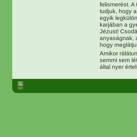
felismerést. 
tudjuk, hogy a
egyik legkülö
karjában a gye
Jézust! Csodá
anyaságnak, a 
hogy meglátju
Amikor rálátu
semmi sem lé
által nyer ért