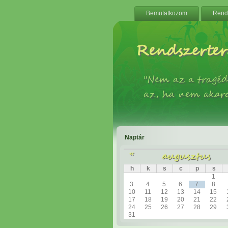
Bemutatkozom
Rends
Rendszerter
"Nem az a tragéd
az, ha nem akar
Naptár
«
augusztus
h
k
s
c
p
s
1
3
4
5
6
7
8
10
11
12
13
14
15
17
18
19
20
21
22
24
25
26
27
28
29
31