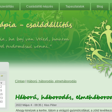
zerállítás
Családállító képzés
Tapasztalatok
Blog
ápia - családállítás
ia, ha baj van Veled, hanem
od tudomásul venni."
»
Címlap
|
Háború, háborodás, elmeháborodás
v
2
9
16
Háború, háborodás, elmeháboro
23
30
2022 Május 4 - 09:35 | Kiss Péter
Ahogy kinézek a kertre, látom a virágzó gyümölcsfákat, a zöld levélkez