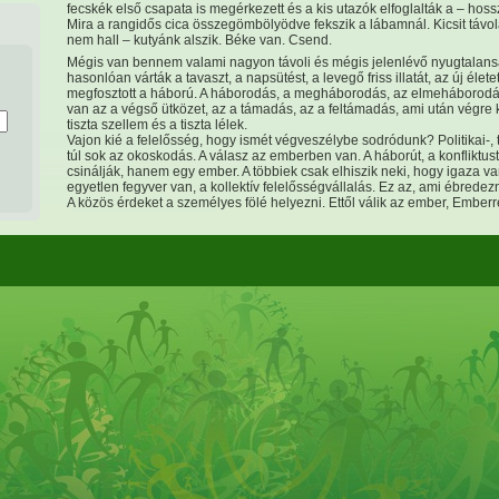
fecskék első csapata is megérkezett és a kis utazók elfoglalták a – hoss
Mira a rangidős cica összegömbölyödve fekszik a lábamnál. Kicsit távol
nem hall – kutyánk alszik. Béke van. Csend.
Mégis van bennem valami nagyon távoli és mégis jelenlévő nyugtalans
hasonlóan várták a tavaszt, a napsütést, a levegő friss illatát, az új élet
megfosztott a háború. A háborodás, a megháborodás, az elmeháborodás
van az a végső ütközet, az a támadás, az a feltámadás, ami után végre k
tiszta szellem és a tiszta lélek.
Vajon kié a felelősség, hogy ismét végveszélybe sodródunk? Politikai-
túl sok az okoskodás. A válasz az emberben van. A háborút, a konflikt
csinálják, hanem egy ember. A többiek csak elhiszik neki, hogy igaza v
egyetlen fegyver van, a kollektív felelősségvállalás. Ez az, ami ébredez
A közös érdeket a személyes fölé helyezni. Ettől válik az ember, Emberr