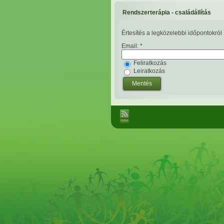
Rendszerterápia - családállítás
Értesítés a legközelebbi időpontokról
Email:
*
Feliratkozás
Leiratkozás