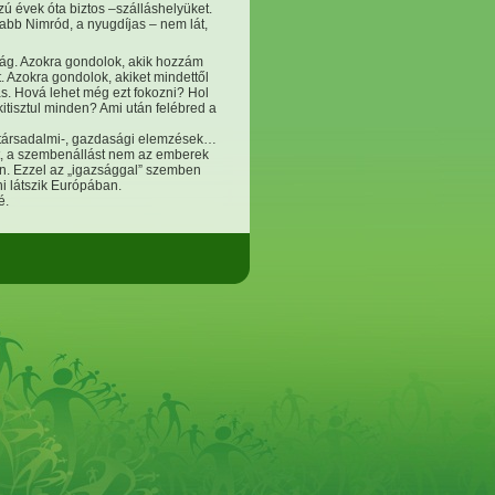
zú évek óta biztos –szálláshelyüket.
abb Nimród, a nyugdíjas – nem lát,
ág. Azokra gondolok, akik hozzám
et. Azokra gondolok, akiket mindettől
. Hová lehet még ezt fokozni? Hol
itisztul minden? Ami után felébred a
, társadalmi-, gazdasági elemzések…
ust, a szembenállást nem az emberek
an. Ezzel az „igazsággal” szemben
ni látszik Európában.
é.