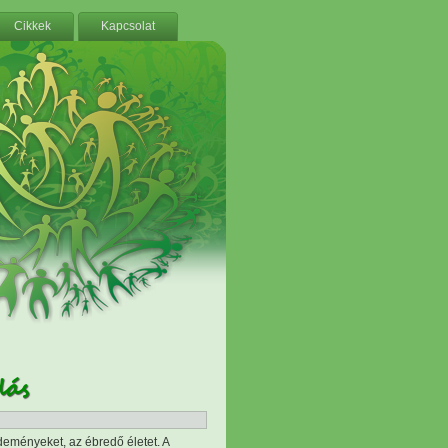
Cikkek
Kapcsolat
dás
deményeket, az ébredő életet. A